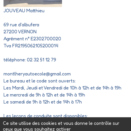
JOUVEAU Matthieu
69 rue d'albufera
27200 VERNON
Agrément n° E2302700020
Tva FR2195062105200014
téléphone: 02 32 51 12 79
montlheryautoecole@gmail.com
Le bureau et le code sont ouverts:
Les Mardi, Jeudi et Vendredi de 10h à 12h et de 14h à 19h
Le mercredi de 9h à 12h et de 14h à 19h
Le samedi de 9h à 12h et de 14h à 17h
Les leçons de conduite sont disponibles:
Du lundi au vendredi de 8h à 19h
Ce site utilise des cookies et vous donne le contrôle sur
ceux que vous souhaitez activer
Le samedi de 8h à 17h.